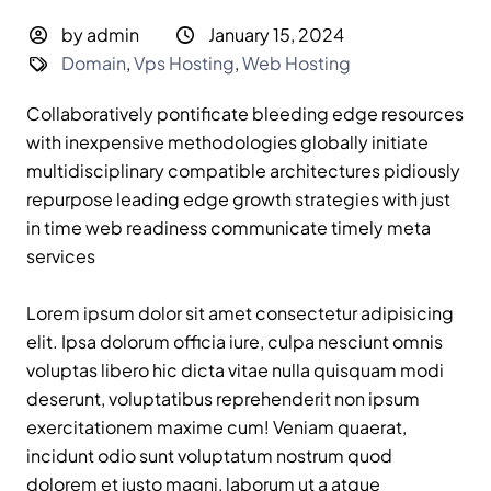
by admin
January 15, 2024
Domain
,
Vps Hosting
,
Web Hosting
Collaboratively pontificate bleeding edge resources
with inexpensive methodologies globally initiate
multidisciplinary compatible architectures pidiously
repurpose leading edge growth strategies with just
in time web readiness communicate timely meta
services
Lorem ipsum dolor sit amet consectetur adipisicing
elit. Ipsa dolorum officia iure, culpa nesciunt omnis
voluptas libero hic dicta vitae nulla quisquam modi
deserunt, voluptatibus reprehenderit non ipsum
exercitationem maxime cum! Veniam quaerat,
incidunt odio sunt voluptatum nostrum quod
dolorem et iusto magni, laborum ut a atque