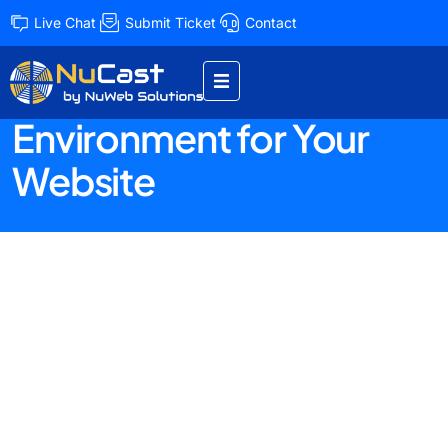
Live Chat
Submit Ticket
Contact
Ensuring a Safe and
Protected Hosting
Environment for Your
Website